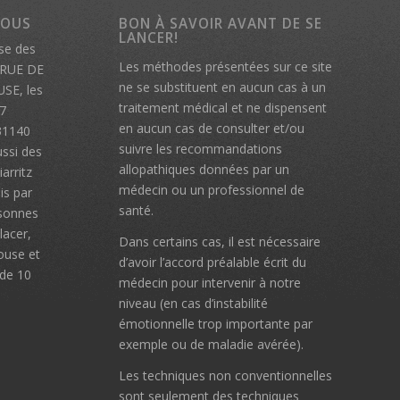
VOUS
BON À SAVOIR AVANT DE SE
LANCER!
se des
Les méthodes présentées sur ce site
7 RUE DE
ne se substituent en aucun cas à un
SE, les
traitement médical et ne dispensent
07
en aucun cas de consulter et/ou
31140
suivre les recommandations
ssi des
allopathiques données par un
arritz
médecin ou un professionnel de
ois par
santé.
rsonnes
lacer,
Dans certains cas, il est nécessaire
louse et
d’avoir l’accord préalable écrit du
 de 10
médecin pour intervenir à notre
niveau (en cas d’instabilité
émotionnelle trop importante par
exemple ou de maladie avérée).
Les techniques non conventionnelles
sont seulement des techniques