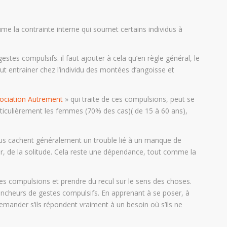
e la contrainte interne qui soumet certains individus à
tes compulsifs. il faut ajouter à cela qu’en règle général, le
 entrainer chez l’individu des montées d’angoisse et
ociation Autrement
» qui traite de ces compulsions, peut se
particulièrement les femmes (70% des cas)( de 15 à 60 ans),
tous cachent généralement un trouble lié à un manque de
réer, de la solitude. Cela reste une dépendance, tout comme la
 ces compulsions et prendre du recul sur le sens des choses.
clencheurs de gestes compulsifs. En apprenant à se poser, à
emander s’ils répondent vraiment à un besoin où s’ils ne