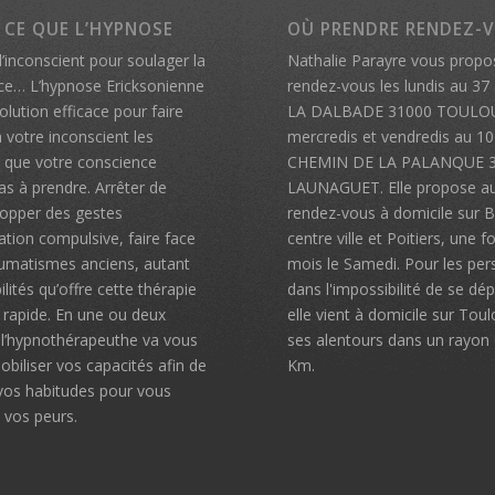
 CE QUE L’HYPNOSE
OÙ PRENDRE RENDEZ-
l’inconscient pour soulager la
Nathalie Parayre vous propo
ce… L’hypnose Ericksonienne
rendez-vous les lundis au 3
olution efficace pour faire
LA DALBADE 31000 TOULOU
 votre inconscient les
mercredis et vendredis au 1
s que votre conscience
CHEMIN DE LA PALANQUE 
pas à prendre. Arrêter de
LAUNAGUET. Elle propose au
topper des gestes
rendez-vous à domicile sur Bi
ation compulsive, faire face
centre ville et Poitiers, une f
aumatismes anciens, autant
mois le Samedi. Pour les pe
ilités qu’offre cette thérapie
dans l'impossibilité de se dép
 rapide. En une ou deux
elle vient à domicile sur Tou
 l’hypnothérapeuthe va vous
ses alentours dans un rayon
obiliser vos capacités afin de
Km.
vos habitudes pour vous
e vos peurs.